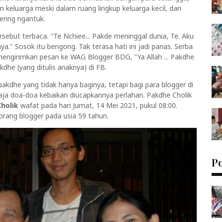
keluarga meski dalam ruang lingkup keluarga kecil, dan
ering ngantuk.
sebut terbaca. "Te Nchiee... Pakde meninggal dunia, Te. Aku
a." Sosok itu bengong. Tak terasa hati ini jadi panas. Serba
 mengirimkan pesan ke WAG Blogger BDG, "Ya Allah ... Pakdhe
dhe (yang ditulis anaknya) di FB.
pakdhe yang tidak hanya baginya, tetapi bagi para blogger di
aja doa-doa kebaikan diucapkannya perlahan. Pakdhe Cholik
Cholik
wafat pada hari Jumat, 14 Mei 2021, pukul 08:00.
rang blogger pada usia 59 tahun.
P