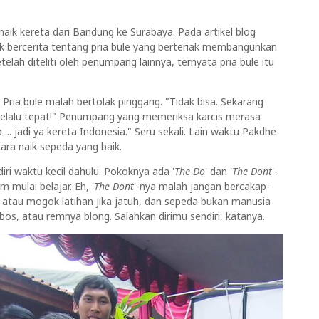
aik kereta dari Bandung ke Surabaya. Pada artikel blog
ik bercerita tentang pria bule yang berteriak membangunkan
lah diteliti oleh penumpang lainnya, ternyata pria bule itu
 Pria bule malah bertolak pinggang. "Tidak bisa. Sekarang
a selalu tepat!" Penumpang yang memeriksa karcis merasa
a ... jadi ya kereta Indonesia." Seru sekali. Lain waktu Pakdhe
ra naik sepeda yang baik.
ri waktu kecil dahulu. Pokoknya ada '
The Do
' dan '
The Dont
'-
 mulai belajar. Eh, '
The Dont
'-nya malah jangan bercakap-
atau mogok latihan jika jatuh, dan sepeda bukan manusia
mbos, atau remnya blong. Salahkan dirimu sendiri, katanya.