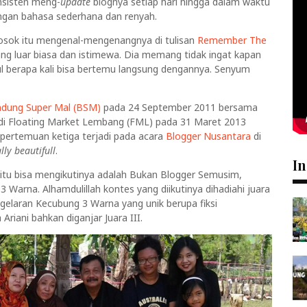
onsisten meng-
update
blognya setiap hari hingga dalam waktu
engan bahasa sederhana dan renyah.
sosok itu mengenal-mengenangnya di tulisan
Remember The
ang luar biasa dan istimewa. Dia memang tidak ingat kapan
tul berapa kali bisa bertemu langsung dengannya. Senyum
dung Super Mal (BSM)
pada 24 September 2011 bersama
a di Floating Market Lembang (FML) pada 31 Maret 2013
pertemuan ketiga terjadi pada acara
Blogger Nusantara
di
ly beautifull
.
In
itu bisa mengikutinya adalah Bukan Blogger Semusim,
Warna. Alhamdulillah kontes yang diikutinya dihadiahi juara
elaran Kecubung 3 Warna yang unik berupa fiksi
riani bahkan diganjar Juara III.