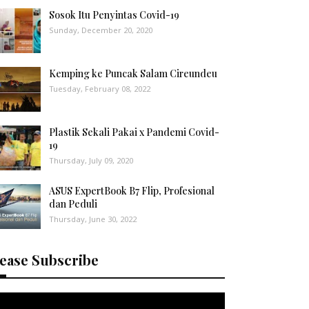
Sosok Itu Penyintas Covid-19
Sunday, December 20, 2020
Kemping ke Puncak Salam Cireundeu
Tuesday, February 08, 2022
Plastik Sekali Pakai x Pandemi Covid-
19
Thursday, July 09, 2020
ASUS ExpertBook B7 Flip, Profesional
dan Peduli
Thursday, June 30, 2022
ease Subscribe