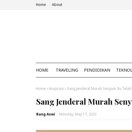
Home
About
HOME
TRAVELING
PENDIDIKAN
TEKNO
Home
Inspirasi
Sang Jenderal Murah Senyum Itu Telah
Sang Jenderal Murah Seny
Bang Aswi
-
Monday, May 17, 2021