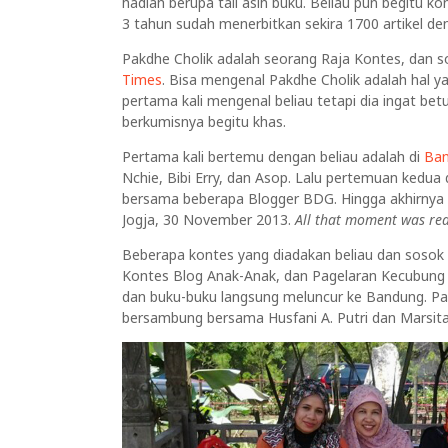
hadiah berupa tali asih buku. Beliau pun begitu k
3 tahun sudah menerbitkan sekira 1700 artikel d
Pakdhe Cholik adalah seorang Raja Kontes, dan 
Times
. Bisa mengenal Pakdhe Cholik adalah hal y
pertama kali mengenal beliau tetapi dia ingat be
berkumisnya begitu khas.
Pertama kali bertemu dengan beliau adalah di
Ban
Nchie, Bibi Erry, dan Asop. Lalu pertemuan kedu
bersama beberapa Blogger BDG. Hingga akhirnya 
Jogja, 30 November 2013.
All that moment was real
Beberapa kontes yang diadakan beliau dan sosok 
Kontes Blog Anak-Anak, dan Pagelaran Kecubung 3 
dan buku-buku langsung meluncur ke Bandung. Pag
bersambung bersama Husfani A. Putri dan Marsita A