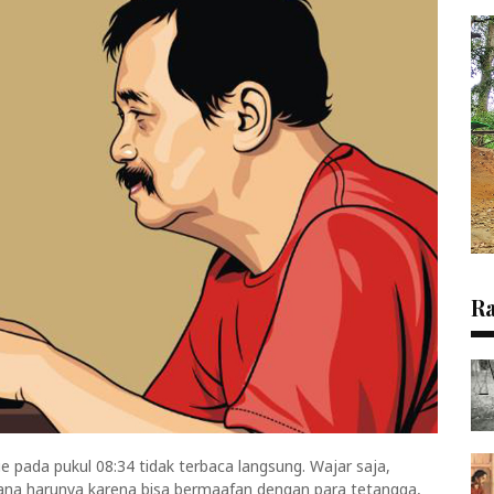
R
e pada pukul 08:34 tidak terbaca langsung. Wajar saja,
sana harunya karena bisa bermaafan dengan para tetangga,