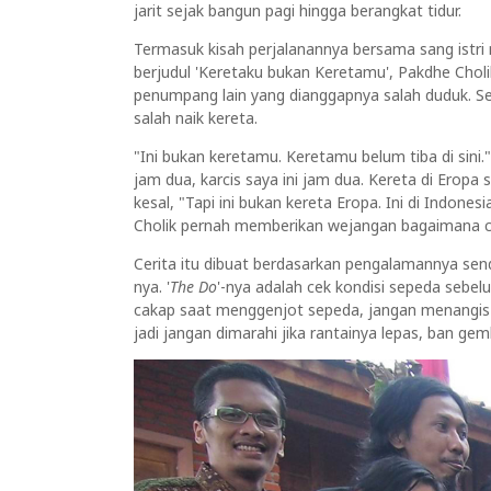
jarit sejak bangun pagi hingga berangkat tidur.
Termasuk kisah perjalanannya bersama sang istri n
berjudul 'Keretaku bukan Keretamu', Pakdhe Chol
penumpang lain yang dianggapnya salah duduk. Sete
salah naik kereta.
"Ini bukan keretamu. Keretamu belum tiba di sini."
jam dua, karcis saya ini jam dua. Kereta di Erop
kesal, "Tapi ini bukan kereta Eropa. Ini di Indonesi
Cholik pernah memberikan wejangan bagaimana ca
Cerita itu dibuat berdasarkan pengalamannya sendi
nya. '
The Do
'-nya adalah cek kondisi sepeda sebelum
cakap saat menggenjot sepeda, jangan menangis 
jadi jangan dimarahi jika rantainya lepas, ban ge