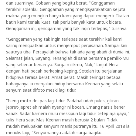
dan suaminya. Cobaan yang begitu berat. "Genggaman
terakhir solehku. Genggaman yang mengisyarakatkan sejuta
makna yang mungkin hanya kami yang dapat mengerti. Ikatan
batin kami terlalu kuat, tak perlu banyak kata untuk bicara.
Genggaman ini, genggaman yang tak ingin terlepas," tulisnya.
"Genggaman yang tak ingin terlepas saat terakhir kali kami
saling menguatkan untuk menjemput perpisahan. Sampai kini
saatnya tiba. Percayalah bahwa tak ada yang abadi di dunia ini.
Selamat jalan, Sayang. Tenanglah di sana bersama pemilik-Mu
yang sebenar-benarnya. Surga milikmu, Nak," lanjut Hera
dengan hati pecah berkeping-keping. Setelah itu perjalanan
hidupnya terasa berat. Amat berat. Masih teringat betapa
bahagianya ia menjalani hidup bersama Keenan yang selalu
senyum saat difoto meski lagi tidur.
"Iseng moto doi pas lagi tidur. Padahal udah pules, giliran
jepret-jepret eh malah nyengir ni bocah. Emang narsis bener
yaaak. Sadar kamera mulu meskipun lagi tidur tetep aja gaya,"
tulis Hera saat Mas Keenan masih berusia 2 bulan. Tidak
mudah melupakan senyum manis putranya itu. 16 April 2018 ia
menulis lagi, "Senyumannya adalah surga bagiku.