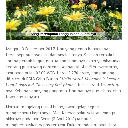
Minggu, 3 Desember 2017. Hari yang penuh bahagia bagi
Hera, sepupu sosok itu dari pihak istrinya. Setelah terpukul
karena pernah keguguran, ia dan suaminya akhirnya dikaruniai
seorang putra yang ganteng. Keenan Al-Khalifi Yuswiratama,
lahir pada pukul 02.00 WIB, berat 3.270 gram, dan panjang
48,4 cm di RSIA Grha Bunda. "
Hello world. My name is Keenan.
I am 2 days old. This is my first photo
," tulis Hera di
Instastory
-
nya. Kebahagiaan yang paripurna. Hari-harinya pun dihiasi oleh
tawa dan senyum.
Namun menjelang usia 4 bulan, awan gelap seperti
menggelayuti kepalanya. Mas Keenan sakit-sakitan, hingga
akhirnya pada hari Senin (2 April 2018) ia harus
menghembuskan napas terakhir. Duka mendalam bagi Hera