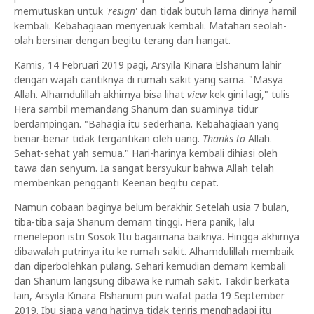
memutuskan untuk '
resign
' dan tidak butuh lama dirinya hamil
kembali. Kebahagiaan menyeruak kembali. Matahari seolah-
olah bersinar dengan begitu terang dan hangat.
Kamis, 14 Februari 2019 pagi, Arsyila Kinara Elshanum lahir
dengan wajah cantiknya di rumah sakit yang sama. "Masya
Allah. Alhamdulillah akhirnya bisa lihat
view
kek gini lagi," tulis
Hera sambil memandang Shanum dan suaminya tidur
berdampingan. "Bahagia itu sederhana. Kebahagiaan yang
benar-benar tidak tergantikan oleh uang.
Thanks to
Allah.
Sehat-sehat yah semua." Hari-harinya kembali dihiasi oleh
tawa dan senyum. Ia sangat bersyukur bahwa Allah telah
memberikan pengganti Keenan begitu cepat.
Namun cobaan baginya belum berakhir. Setelah usia 7 bulan,
tiba-tiba saja Shanum demam tinggi. Hera panik, lalu
menelepon istri Sosok Itu bagaimana baiknya. Hingga akhirnya
dibawalah putrinya itu ke rumah sakit. Alhamdulillah membaik
dan diperbolehkan pulang. Sehari kemudian demam kembali
dan Shanum langsung dibawa ke rumah sakit. Takdir berkata
lain, Arsyila Kinara Elshanum pun wafat pada 19 September
2019. Ibu siapa yang hatinya tidak teriris menghadapi itu