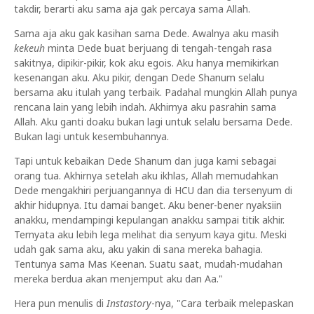
takdir, berarti aku sama aja gak percaya sama Allah.
Sama aja aku gak kasihan sama Dede. Awalnya aku masih
kekeuh
minta Dede buat berjuang di tengah-tengah rasa
sakitnya, dipikir-pikir, kok aku egois. Aku hanya memikirkan
kesenangan aku. Aku pikir, dengan Dede Shanum selalu
bersama aku itulah yang terbaik. Padahal mungkin Allah punya
rencana lain yang lebih indah. Akhirnya aku pasrahin sama
Allah. Aku ganti doaku bukan lagi untuk selalu bersama Dede.
Bukan lagi untuk kesembuhannya.
Tapi untuk kebaikan Dede Shanum dan juga kami sebagai
orang tua. Akhirnya setelah aku ikhlas, Allah memudahkan
Dede mengakhiri perjuangannya di HCU dan dia tersenyum di
akhir hidupnya. Itu damai banget. Aku bener-bener nyaksiin
anakku, mendampingi kepulangan anakku sampai titik akhir.
Ternyata aku lebih lega melihat dia senyum kaya gitu. Meski
udah gak sama aku, aku yakin di sana mereka bahagia.
Tentunya sama Mas Keenan. Suatu saat, mudah-mudahan
mereka berdua akan menjemput aku dan Aa."
Hera pun menulis di
Instastory
-nya, "Cara terbaik melepaskan