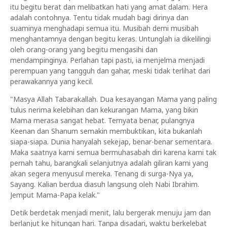
itu begitu berat dan melibatkan hati yang amat dalam. Hera
adalah contohnya. Tentu tidak mudah bagi dirinya dan
suaminya menghadapi semua itu. Musibah demi musibah
menghantamnya dengan begitu keras. Untunglah ia dikelilingi
oleh orang-orang yang begitu mengasihi dan
mendampinginya. Perlahan tapi pasti, ia menjelma menjadi
perempuan yang tangguh dan gahar, meski tidak terlihat dari
perawakannya yang kecil.
"Masya Allah Tabarakallah. Dua kesayangan Mama yang paling
tulus nerima kelebihan dan kekurangan Mama, yang bikin
Mama merasa sangat hebat. Ternyata benar, pulangnya
Keenan dan Shanum semakin membuktikan, kita bukanlah
siapa-siapa. Dunia hanyalah sekejap, benar-benar sementara.
Maka saatnya kami semua bermuhasabah diri karena kami tak
pernah tahu, barangkali selanjutnya adalah giliran kami yang
akan segera menyusul mereka. Tenang di surga-Nya ya,
Sayang. Kalian berdua diasuh langsung oleh Nabi Ibrahim.
Jemput Mama-Papa kelak."
Detik berdetak menjadi menit, lalu bergerak menuju jam dan
berlanjut ke hitungan hari. Tanpa disadari, waktu berkelebat