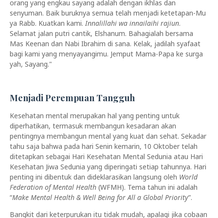
orang yang engkau sayang adalah dengan ikhlas dan
senyuman. Baik buruknya semua telah menjadi ketetapan-Mu
ya Rabb. Kuatkan kami.
Innalillahi wa innailaihi rajiun
.
Selamat jalan putri cantik, Elshanum. Bahagialah bersama
Mas Keenan dan Nabi Ibrahim di sana. Kelak, jadilah syafaat
bagi kami yang menyayangimu. Jemput Mama-Papa ke surga
yah, Sayang."
ROG Phone 6
Menjadi Perempuan Tangguh
Kesehatan mental merupakan hal yang penting untuk
diperhatikan, termasuk membangun kesadaran akan
pentingnya membangun mental yang kuat dan sehat. Sekadar
tahu saja bahwa pada hari Senin kemarin, 10 Oktober telah
ditetapkan sebagai Hari Kesehatan Mental Sedunia atau Hari
Kesehatan Jiwa Sedunia yang diperingati setiap tahunnya. Hari
penting ini dibentuk dan dideklarasikan langsung oleh
World
Federation of Mental Health
(WFMH). Tema tahun ini adalah
“
Make Mental Health & Well Being for All a Global Priority
”.
Bangkit dari keterpurukan itu tidak mudah, apalagi jika cobaan