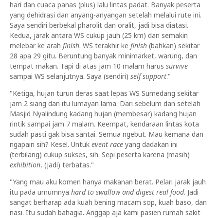
hari dan cuaca panas (plus) lalu lintas padat. Banyak peserta
yang dehidrasi dan anyang-anyangan setelah melalui rute ini.
Saya sendiri berbekal pharolit dan oralit, jadi bisa diatasi.
Kedua, jarak antara WS cukup jauh (25 km) dan semakin
melebar ke arah
finish
. WS terakhir ke
finish
(bahkan) sekitar
28 apa 29 gitu. Beruntung banyak minimarket, warung, dan
tempat makan. Tapi di atas jam 10 malam harus
survive
sampai WS selanjutnya. Saya (sendiri)
self support
."
"Ketiga, hujan turun deras saat lepas WS Sumedang sekitar
jam 2 siang dan itu lumayan lama. Dari sebelum dan setelah
Masjid Nyalindung kadang hujan (membesar) kadang hujan
rintik sampai jam 7 malam. Keempat, kendaraan lintas kota
sudah pasti gak bisa santai. Semua ngebut. Mau kemana dan
ngapain sih? Kesel. Untuk
event race
yang dadakan ini
(terbilang) cukup sukses, sih. Sepi peserta karena (masih)
exhibition
, (jadi) terbatas."
"Yang mau aku komen hanya makanan berat. Pelari jarak jauh
itu pada umumnya
hard to swallow and digest real food
. Jadi
sangat berharap ada kuah bening macam sop, kuah baso, dan
nasi. Itu sudah bahagia. Anggap aja kami pasien rumah sakit