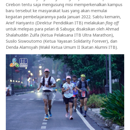
Cirebon tentu saja mengusung misi memperkenalkan kampus
baru tersebut ke masyarakat luas yang akan memulai
kegiatan pembelajarannya pada Januari 2022. Sabtu kemarin,
Arief Hariyanto (Direktur Pendidikan ITB) melakukan
flag off
untuk melepas para pelari di Sabuga; disaksikan oleh Ahmad
Shalahuddin Zulfa (Ketua Pelaksana ITB Ultra Marathon),
Susilo Siswoutomo (Ketua Yayasan Solidarity Forever), dan
Denda Alamsyah (Wakil Ketua Umum II Ikatan Alumni ITB).