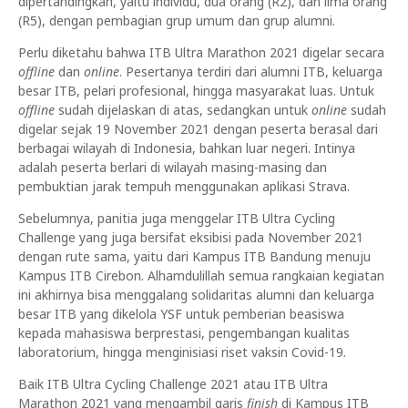
dipertandingkan, yaitu individu, dua orang (R2), dan lima orang
(R5), dengan pembagian grup umum dan grup alumni.
Perlu diketahu bahwa ITB Ultra Marathon 2021 digelar secara
offline
dan
online
. Pesertanya terdiri dari alumni ITB, keluarga
besar ITB, pelari profesional, hingga masyarakat luas. Untuk
offline
sudah dijelaskan di atas, sedangkan untuk
online
sudah
digelar sejak 19 November 2021 dengan peserta berasal dari
berbagai wilayah di Indonesia, bahkan luar negeri. Intinya
adalah peserta berlari di wilayah masing-masing dan
pembuktian jarak tempuh menggunakan aplikasi Strava.
Sebelumnya, panitia juga menggelar ITB Ultra Cycling
Challenge yang juga bersifat eksibisi pada November 2021
dengan rute sama, yaitu dari Kampus ITB Bandung menuju
Kampus ITB Cirebon. Alhamdulillah semua rangkaian kegiatan
ini akhirnya bisa menggalang solidaritas alumni dan keluarga
besar ITB yang dikelola YSF untuk pemberian beasiswa
kepada mahasiswa berprestasi, pengembangan kualitas
laboratorium, hingga menginisiasi riset vaksin Covid-19.
Baik ITB Ultra Cycling Challenge 2021 atau ITB Ultra
Marathon 2021 yang mengambil garis
finish
di Kampus ITB