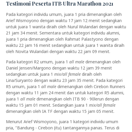
Testimoni Peserta ITB Ultra Marathon 2021
Pada kategori individu umum, juara 1 pria dimenangkan oleh
Arief Wismoyono dengan waktu 17 jam 12 menit sedangkan
untuk juara 1 wanita diraih oleh Nurul Wulandari dengan waktu
21 jam 34 menit. Sementara untuk kategori individu alumni,
juara 1 pria dimenangkan oleh Rahmat Palastyono dengan
waktu 22 jam 16 menit sedangkan untuk juara 1 wanita diraih
oleh Novita Wulandari dengan waktu 22 jam 09 menit.
Pada kategori R2 umum, juara 1
all male
dimenangkan oleh
Daniel Jensen/Margono dengan waktu 12 jam 39 menit
sedangkan untuk juara 1
mix/all female
diraih oleh
Lina/Suryanto dengan waktu 23 jam 35 menit. Pada kategori
R5 umum, juara 1
all male
dimenangkan oleh Cirebon Runners
dengan waktu 11 jam 24 menit dan untuk kategori R5 alumni,
juara 1
all male
dimenangkan oleh ITB 90 - 90lerun dengan
waktu 15 jam 01 menit. Sedangkan juara 1
mix/all female
dimenangkan oleh IA TF dengan waktu 15 jam 05 menit.
Menurut Arief Wismoyono, juara 1 kategori individu umum
pria, "Bandung - Cirebon (itu) tantangannya panas. Terus di