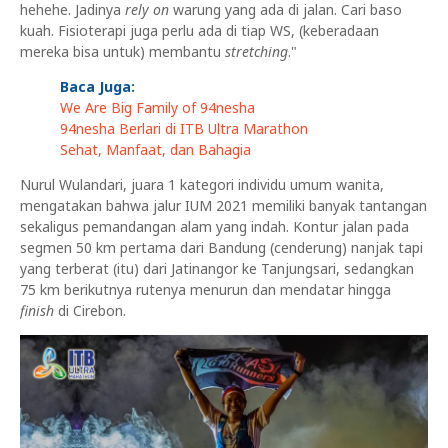
hehehe. Jadinya
rely on
warung yang ada di jalan. Cari baso
kuah. Fisioterapi juga perlu ada di tiap WS, (keberadaan
mereka bisa untuk) membantu
stretching
."
Baca Juga:
We Are Big Family of 94nesha
94nesha Berlari di ITB Ultra Marathon
Sehat, Manfaat, dan Bahagia
Nurul Wulandari, juara 1 kategori individu umum wanita,
mengatakan bahwa jalur IUM 2021 memiliki banyak tantangan
sekaligus pemandangan alam yang indah. Kontur jalan pada
segmen 50 km pertama dari Bandung (cenderung) nanjak tapi
yang terberat (itu) dari Jatinangor ke Tanjungsari, sedangkan
75 km berikutnya rutenya menurun dan mendatar hingga
finish
di Cirebon.