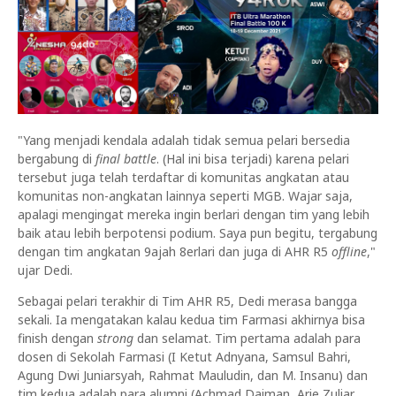
"Yang menjadi kendala adalah tidak semua pelari bersedia
bergabung di
final battle
. (Hal ini bisa terjadi) karena pelari
tersebut juga telah terdaftar di komunitas angkatan atau
komunitas non-angkatan lainnya seperti MGB. Wajar saja,
apalagi mengingat mereka ingin berlari dengan tim yang lebih
baik atau lebih berpotensi podium. Saya pun begitu, tergabung
dengan tim angkatan 9ajah 8erlari dan juga di AHR R5
offline
,"
ujar Dedi.
Sebagai pelari terakhir di Tim AHR R5, Dedi merasa bangga
sekali. Ia mengatakan kalau kedua tim Farmasi akhirnya bisa
finish dengan
strong
dan selamat. Tim pertama adalah para
dosen di Sekolah Farmasi (I Ketut Adnyana, Samsul Bahri,
Agung Dwi Juniarsyah, Rahmat Mauludin, dan M. Insanu) dan
tim kedua adalah para alumni (Achmad Daiman, Arie Zuliar,