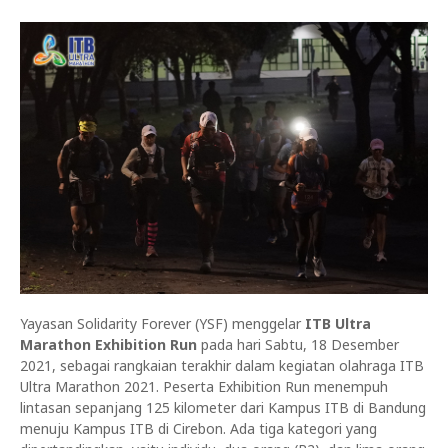
Yayasan Solidarity Forever (YSF) menggelar
ITB Ultra
Marathon Exhibition Run
pada hari Sabtu, 18 Desember
2021, sebagai rangkaian terakhir dalam kegiatan olahraga ITB
Ultra Marathon 2021. Peserta Exhibition Run menempuh
lintasan sepanjang 125 kilometer dari Kampus ITB di Bandung
menuju Kampus ITB di Cirebon. Ada tiga kategori yang