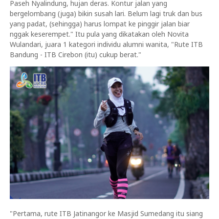
Paseh Nyalindung, hujan deras. Kontur jalan yang
bergelombang (juga) bikin susah lari. Belum lagi truk dan bus
yang padat, (sehingga) harus lompat ke pinggir jalan biar
nggak keserempet." Itu pula yang dikatakan oleh Novita
Wulandari, juara 1 kategori individu alumni wanita, "Rute ITB
Bandung - ITB Cirebon (itu) cukup berat."
"Pertama, rute ITB Jatinangor ke Masjid Sumedang itu siang