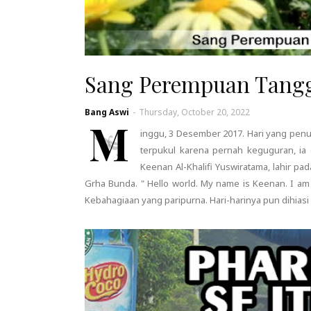
Sang Perempuan Tang
Bang Aswi
-
Thursday, October 20, 2022
M
inggu, 3 Desember 2017. Hari yang penuh
terpukul karena pernah keguguran, ia 
Keenan Al-Khalifi Yuswiratama, lahir pa
Grha Bunda. " Hello world. My name is Keenan. I am 2 
Kebahagiaan yang paripurna. Hari-harinya pun dihias