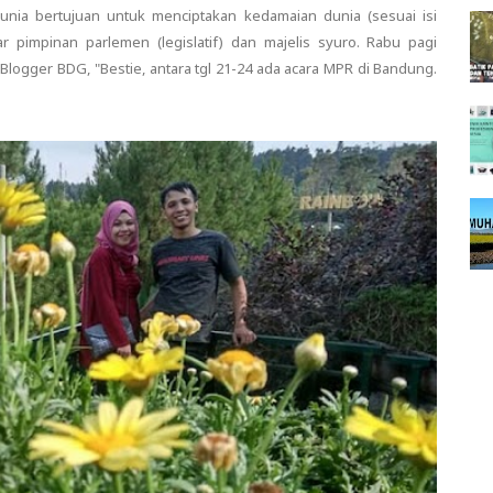
unia bertujuan untuk menciptakan kedamaian dunia (sesuai isi
 pimpinan parlemen (legislatif) dan majelis syuro. Rabu pagi
Blogger BDG, "Bestie, antara tgl 21-24 ada acara MPR di Bandung.