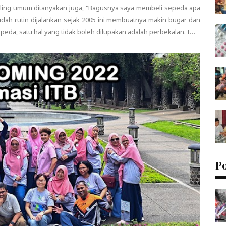
ling umum ditanyakan juga, "Bagusnya saya membeli sepeda apa
udah rutin dijalankan sejak 2005 ini membuatnya makin bugar dan
da, satu hal yang tidak boleh dilupakan adalah perbekalan. I…
P